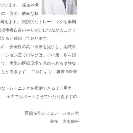
ています。 採血や導
その一方で、的確な救
与えます。 実践的なトレーニングを早期
療従事者自身のやりがいにつながることで
し出し
繋がると確信しております。
ップ等の受け入れ開始
ず、 安全性の高い医療を提供し、地域医
ップの受け入れ終了
レーション室での学びは、その第一歩を踏
とで、実際の医療現場で求められる冷静な
出し
ことができます。 これにより、将来の医療
的なトレーニングを提供できるよう尽力し
う、 全力でサポートさせていただきますの
ラークシップの受け入れ開始
医療技能シミュレーション室
し
室長 大槻周平
救急・ＩＣＬＳ講習会）の開催