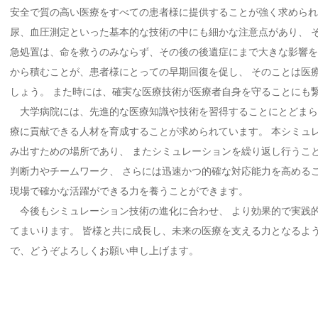
2026/5/13
看護部研修の開催
安全で質の高い医療をすべての患者様に提供することが強く求められ
2026/4/17
部署勉強会に機器を貸し出し
尿、血圧測定といった基本的な技術の中にも細かな注意点があり、 
2026/4/9
看護部研修の開催
急処置は、命を救うのみならず、その後の後遺症にまで大きな影響を
2026/4/7
ＡＥＤ講習会に機器を貸し出し
から積むことが、患者様にとっての早期回復を促し、 そのことは医
2026/4/3
臨床研修オリエンテーションの開催・機器を貸
しょう。 また時には、確実な医療技術が医療者自身を守ることにも
2026/4/1
医学部第5学年コア・クリニカル・クラークシ
大学病院には、先進的な医療知識や技術を習得することにとどまら
2026/3/31
医学部第4学年コア・クリニカル・クラークシ
療に貢献できる人材を育成することが求められています。 本シミュ
2026/3/16
部署勉強会の開催
み出すための場所であり、 またシミュレーションを繰り返し行うこ
2026/3/10
医療安全推進室「ＢＬＳ研修会」に機器を貸し
判断力やチームワーク、 さらには迅速かつ的確な対応能力を高める
2026/3/5
看護部研修「ＢＬＳ研修」に機器を貸し出し
現場で確かな活躍ができる力を養うことができます。
2026/3/3
第9回指導救命士養成トレーニングコースの開催
今後もシミュレーション技術の進化に合わせ、 より効果的で実践
2026/2/26
看護部静脈注射院内認定コース研修の開催
てまいります。 皆様と共に成長し、未来の医療を支える力となるよ
2026/2/25
医学部第5学年アドバンスト・クリニカル・ク
で、どうぞよろしくお願い申し上げます。
2026/2/20
部署勉強会に機器を貸し出し
2026/2/18
看護部研修「看護補助員研修」に機器を貸し出
2026/2/1
第15回大阪医科薬科大学病院ＪＭＥＣＣ（内科