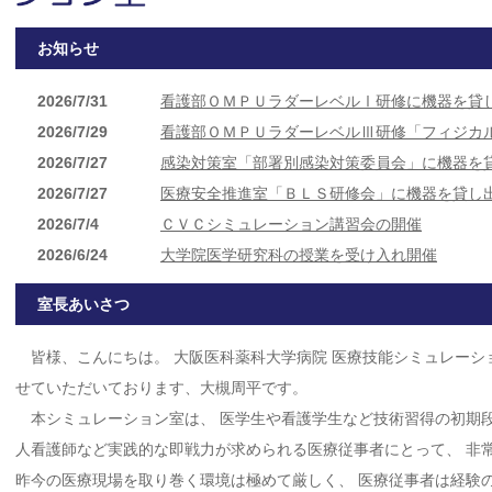
お知らせ
2026/7/31
看護部ＯＭＰＵラダーレベルⅠ研修に機器を貸
2026/7/29
看護部ＯＭＰＵラダーレベルⅢ研修「フィジカ
2026/7/27
感染対策室「部署別感染対策委員会」に機器を
2026/7/27
医療安全推進室「ＢＬＳ研修会」に機器を貸し
2026/7/4
ＣＶＣシミュレーション講習会の開催
2026/6/24
大学院医学研究科の授業を受け入れ開催
2026/6/22
看護部研修「男性患者持続導尿カテーテル研修
室長あいさつ
2026/6/18
医学部第6学年アドバンスト・クリニカル・ク
2026/6/10
看護学部4年「助産診断技術学Ⅱ」の開催
皆様、こんにちは。 大阪医科薬科大学病院 医療技能シミュレーシ
2026/6/6
ＣＶＣシミュレーション講習会の開催
せていただいております、大槻周平です。
2026/6/4
看護部ＯＭＰＵラダーレベルⅠ研修「スキルア
本シミュレーション室は、 医学生や看護学生など技術習得の初期段
2026/5/16
看護部「ケアアシスタント研修」に機器を貸し
人看護師など実践的な即戦力が求められる医療従事者にとって、 非
2026/5/16
ＣＶＣシミュレーション講習会の開催
昨今の医療現場を取り巻く環境は極めて厳しく、 医療従事者は経験