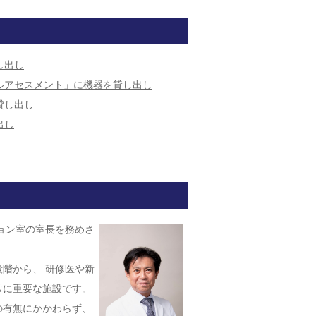
し出し
ルアセスメント」に機器を貸し出し
貸し出し
出し
」
ラークシップの受け入れ終了
ョン室の室長を務めさ
ップ研修6」の開催
階から、 研修医や新
出し
常に重要な施設です。
の有無にかかわらず、