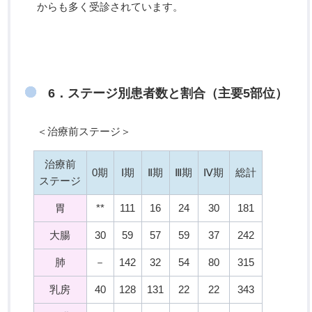
からも多く受診されています。
6．ステージ別患者数と割合（主要5部位）
＜治療前ステージ＞
治療前
0期
Ⅰ期
Ⅱ期
Ⅲ期
Ⅳ期
総計
ステージ
胃
**
111
16
24
30
181
大腸
30
59
57
59
37
242
肺
－
142
32
54
80
315
乳房
40
128
131
22
22
343