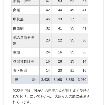
胆嚢・胆管
67
53
62
57
卵巣
42
44
49
41
甲状腺
46
33
37
33
白血病
32
41
35
41
他の造血器腫
29
22
35
30
瘍
喉頭
24
16
35
36
多発性骨髄腫
16
28
19
14
骨・軟部
14
20
21
16
総 計
3,438
3,168
3,339
3,070
2022年では、乳がんの患者さんが最も多く受診さ
れており、次いで肺がん、大腸がんの順に受診さ
れています。