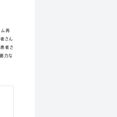
タム再
患者さん
の患者さ
菌力な