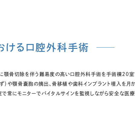
おける口腔外科手術
くに顎骨切除を伴う難易度の高い口腔外科手術を手術棟20
らず）や顎骨嚢胞の摘出、骨移植や歯科インプラント埋入を月
個室で常にモニターでバイタルサインを監視しながら安全な医