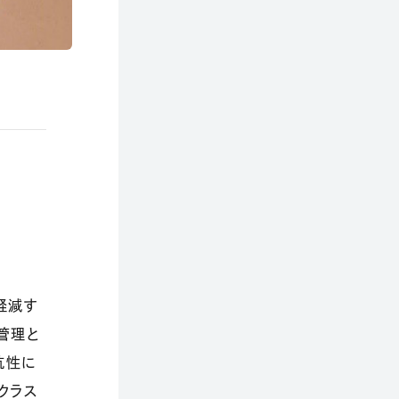
軽減す
管理と
抗性に
クラス