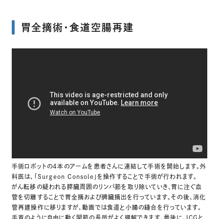
胃全摘術・食道空腸再建
手術ロボットの4本のアームを患者さんに連結して手術を開始します。外
科医は、「Surgeon Console」を操作することで手術が行われます。
がん転移の疑われる膵臓周囲のリンパ節を取り除いていき、胃に注ぐ血
管を切離することで胃全摘および脾臓摘出を行っています。その後、消化
管再建操作に移りますが、動画では食道と小腸の縫合を行っています。
手首のように自由に動く関節の長所がよく理解できます。最後に、ICGと