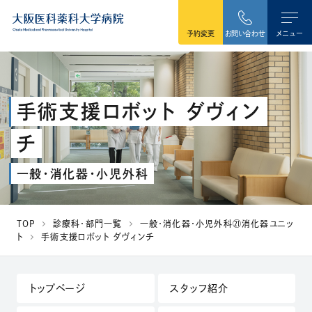
本文へ移動
予約変更
お問い合わせ
メニュー
手術支援ロボット ダヴィン
チ
一般・消化器・小児外科
TOP
診療科・部門一覧
一般・消化器・小児外科㉑消化器ユニッ
ト
手術支援ロボット ダヴィンチ
トップページ
スタッフ紹介