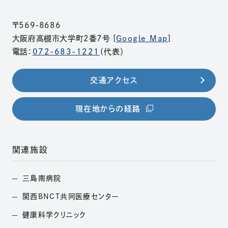
〒569-8686
大阪府高槻市大学町2番7号 [
Google Map
]
電話：
072-683-1221
（代表）
交通アクセス
（別ウィンドウで開きま
現在地からの経路
関連施設
三島南病院
（別ウィンドウで開きます）
関西BNCT共同医療
センター
（別ウィンドウで開きます）
健康科学クリニック
（別ウィンドウで開きます）