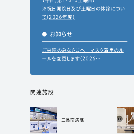
（平日、第1・3・5土曜日）
※祝日開院日及び土曜日の休診につい
て(2026年度)
お知らせ
ご来院のみなさまへ マスク着用のル
（別ウィンドウ
ールを変更します(2026…
関連施設
三島南病院
（別ウィンドウで開きます）
（別ウ