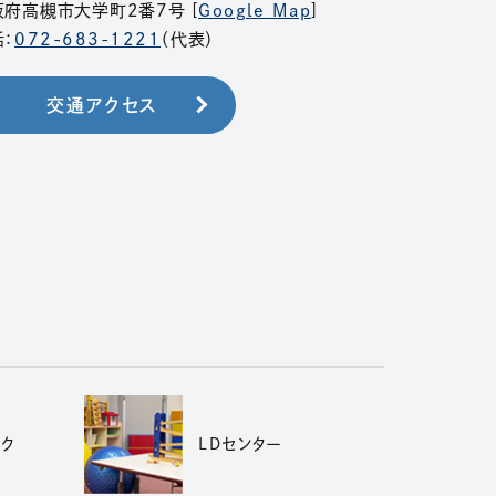
阪府高槻市大学町2番7号 [
Google Map
]
：
072-683-1221
（代表）
交通アクセス
ック
LDセンター
（別ウィンドウで開きます）