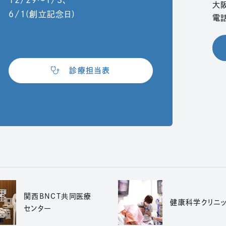
12/29〜1/3、
大
6/1(創立記念日)
電話
（別ウィンドウで開きます）
診療担当表
でPDFファイルを開きます）
関西BNCT共同医療
健康科学クリニ
ィンドウで開きます）
（別ウィンドウで開きます）
センター