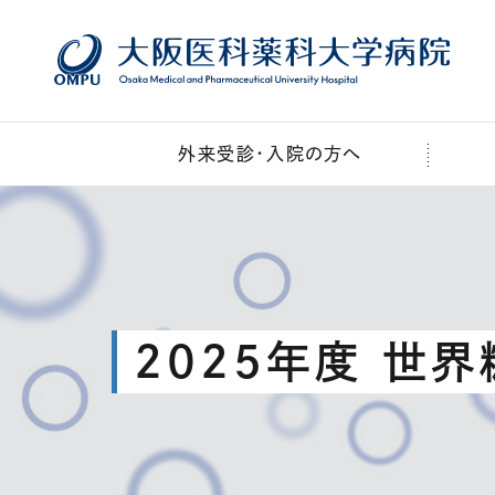
本文へ移動
外来受診・入院の方へ
2025年度 世