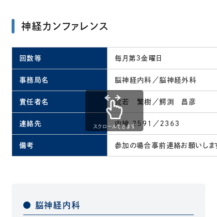
神経カンファレンス
回数等
毎月第3金曜日
事務局名
脳神経内科／脳神経外科
責任者名
荒若 繁樹／鰐渕 昌彦
連絡先
内線 2591／2363
スクロールできます
備考
参加の場合事前連絡お願いしま
脳神経内科