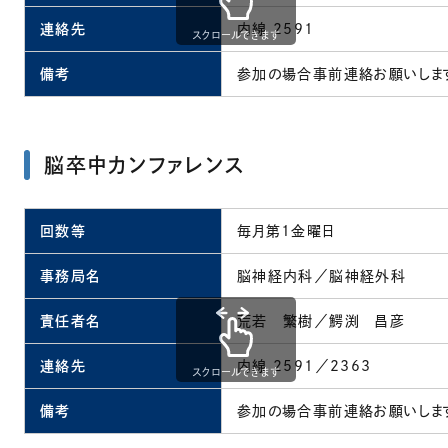
連絡先
内線 2591
スクロールできます
備考
参加の場合事前連絡お願いしま
脳卒中カンファレンス
回数等
毎月第1金曜日
事務局名
脳神経内科／脳神経外科
責任者名
荒若 繁樹／鰐渕 昌彦
連絡先
内線 2591／2363
スクロールできます
備考
参加の場合事前連絡お願いしま