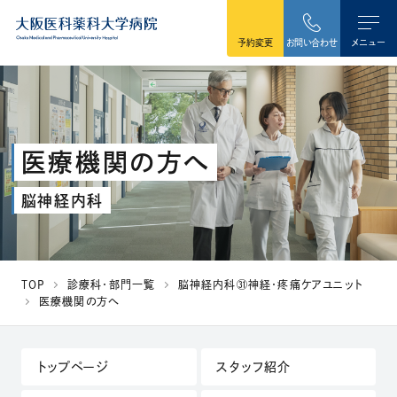
本文へ移動
予約変更
お問い合わせ
メニュー
医療機関の方へ
脳神経内科
TOP
診療科・部門一覧
脳神経内科㉛神経・疼痛ケアユニット
医療機関の方へ
トップページ
スタッフ紹介