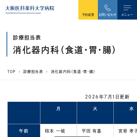
本文へ移動
予約変更
お問い合わせ
メニュー
診療担当表
消化器内科（食道・胃・腸）
TOP
診療担当表
消化器内科（食道・胃・腸）
2026年7月1日更新
月
火
水
午前
柿本 一城
平田 有基
宮嵜 孝