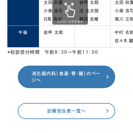
太田 和寛
岩坪 太郎
太田 和
小柴 良司
沼 圭次朗
小柴 良
日髙 有紀
藤田 浩輝
尾川 立
スクロールできます
午後
岩坪 太郎
中村 志
佐々木 
＊初診受付時間 午前8：30～午前11：00
消化器内科（食道・胃・腸）のペー
ジへ
診療担当表一覧へ