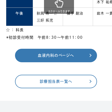
木下 祐
スクロールできます
午後
秋岡 寿一☆
横手 耐治
岩木 一
三好 拓児
☆ ： 科長
＊初診受付時間 午前8：30～午前11：00
血液内科のページへ
診療担当表一覧へ