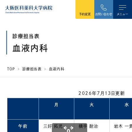
本文へ移動
予約変更
お問い合わせ
メニュー
診療担当表
血液内科
TOP
診療担当表
血液内科
2026年7月13日更新
月
火
水
午前
三好 拓児
横手 耐治
岩木 一