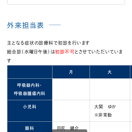
外来担当表
主となる症状の診療科で初診を行います
総合診（水曜日午後）は
初診不可
とさせていただいていま
す
月
火
呼吸器内科・
呼吸器腫瘍内科
小児科
大関 ゆか
※非常勤
眼科
田尻 健介