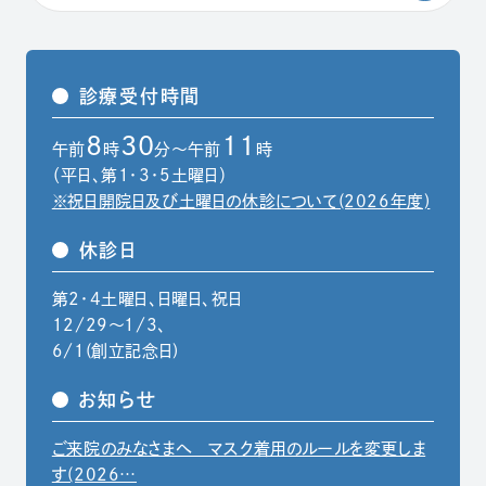
診療受付時間
8
30
11
午前
時
分～午前
時
（平日、第1・3・5土曜日）
※祝日開院日及び土曜日の休診について(2026年度)
休診日
第2・4土曜日、日曜日、祝日
12/29〜1/3、
6/1(創立記念日)
お知らせ
ご来院のみなさまへ マスク着用のルールを変更しま
（別ウィンドウでPDFファイルを開きます）
す(2026…