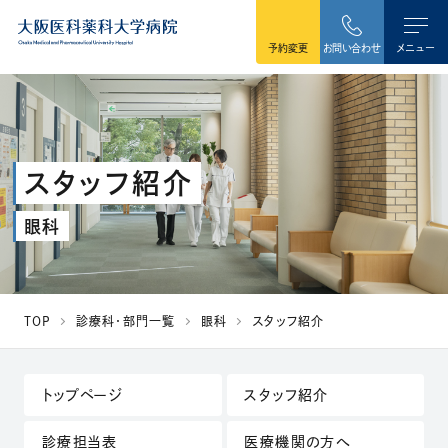
本文へ移動
予約変更
お問い合わせ
メニュー
スタッフ紹介
眼科
TOP
診療科・部門一覧
眼科
スタッフ紹介
トップページ
スタッフ紹介
診療担当表
医療機関の方へ