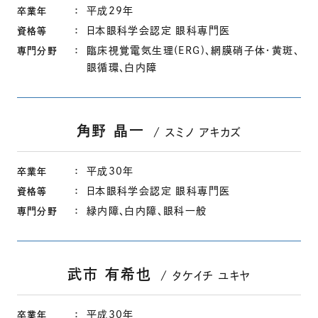
平成29年
卒業年
日本眼科学会認定 眼科専門医
資格等
臨床視覚電気生理(ERG)、網膜硝子体・黄斑、
専門分野
眼循環、白内障
角野 晶一
スミノ アキカズ
平成30年
卒業年
日本眼科学会認定 眼科専門医
資格等
緑内障、白内障、眼科一般
専門分野
武市 有希也
タケイチ ユキヤ
平成30年
卒業年