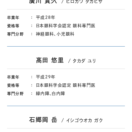
廣川 貴久
ヒロカワ タカヒサ
平成28年
卒業年
日本眼科学会認定 眼科専門医
資格等
神経眼科、小児眼科
専門分野
髙田 悠里
タカダ ユリ
平成29年
卒業年
日本眼科学会認定 眼科専門医
資格等
緑内障、白内障
専門分野
石郷岡 岳
イシゴウオカ ガク