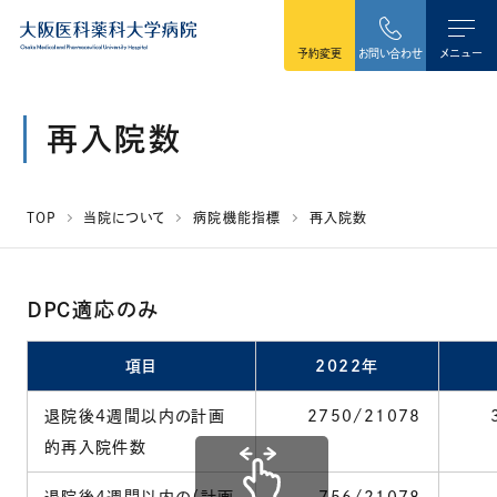
本文へ移動
予約変更
お問い合わせ
メニュー
再入院数
TOP
当院について
病院機能指標
再入院数
ＤＰＣ適応のみ
項目
2022年
退院後4週間以内の計画
2750/21078
的再入院件数