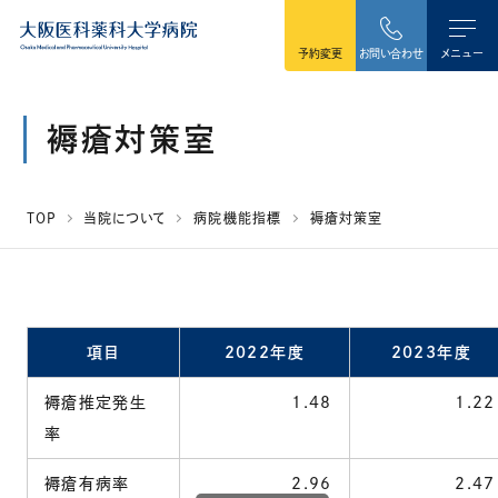
本文へ移動
予約変更
お問い合わせ
メニュー
褥瘡対策室
TOP
当院について
病院機能指標
褥瘡対策室
項目
2022年度
2023年度
褥瘡推定発生
1.48
1.22
率
褥瘡有病率
2.96
2.47