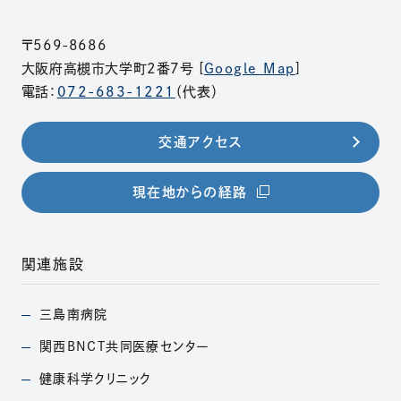
〒569-8686
大阪府高槻市大学町2番7号 [
Google Map
]
電話：
072-683-1221
（代表）
交通アクセス
（別ウィンドウで開きま
現在地からの経路
関連施設
三島南病院
（別ウィンドウで開きます）
関西BNCT共同医療
センター
（別ウィンドウで開きます）
健康科学クリニック
（別ウィンドウで開きます）