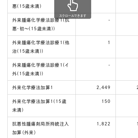
悪(15歳未満)
スクロールできます
外来腫瘍化学療法診療1(抗
-
悪・初～(15歳未満))
外来腫瘍化学療法診療1(他
1
治(15歳未満))
外来腫瘍化学療法診療1(イ
-
外(15歳未満))
外来化学療法加算1
2,449
2
外来化学療法加算1(15歳
150
未満)
抗悪性腫瘍剤局所持続注入
1,822
1
加算（外来）