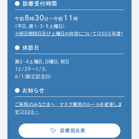
診療受付時間
8
30
11
午前
時
分～午前
時
（平日、第1・3・5土曜日）
※祝日開院日及び土曜日の休診について(2026年度)
休診日
第2・4土曜日、日曜日、祝日
12/29〜1/3、
6/1(創立記念日)
お知らせ
ご来院のみなさまへ マスク着用のルールを変更しま
（別ウィンドウでPDFファイルを開きます）
す(2026…
（別ウィンドウで開きます）
診療担当表