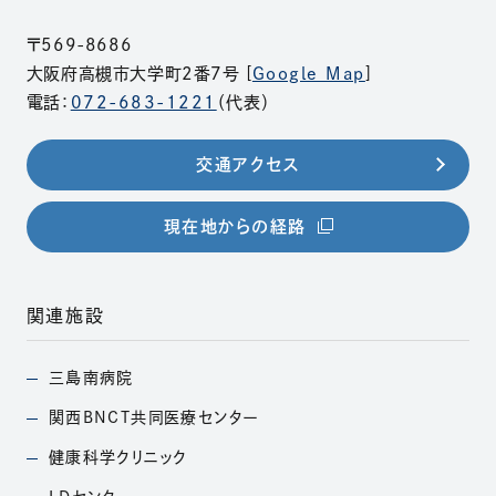
〒569-8686
大阪府高槻市大学町2番7号 [
Google Map
]
電話：
072-683-1221
（代表）
交通アクセス
（別ウィンドウで開きま
現在地からの経路
関連施設
三島南病院
（別ウィンドウで開きます）
関西BNCT共同医療
センター
（別ウィンドウで開きます）
健康科学クリニック
（別ウィンドウで開きます）