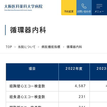
本文へ移動
予約変更
お問い合わせ
メニュー
循環器内科
TOP
当院について
病院機能指標
循環器内科
項目
2022年度
202
経胸壁心エコー検査数
4,587
経食道心エコー検査数
231