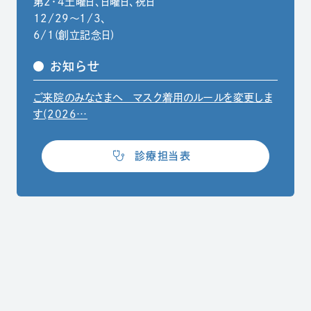
第2・4土曜日、日曜日、祝日
12/29〜1/3、
6/1(創立記念日)
お知らせ
ご来院のみなさまへ マスク着用のルールを変更しま
（別ウィンドウでPDFファイルを開きます）
す(2026…
（別ウィンドウで開きます）
診療担当表