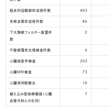
経皮的冠動脈形成術件数
403
末梢血管形成術件数
86
下大静脈フィルター留置件
2
数
不整脈電気生理検査件数
6
心臓核医学検査
203
心臓MRI検査
73
心臓再同期療法
10
植え込み型除細動器（心臓
7
血管外科との合同）